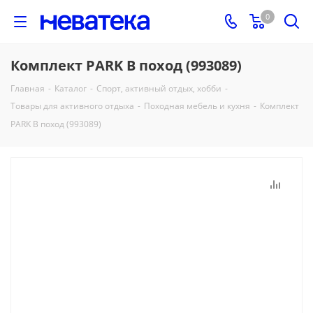
0
Комплект PARK В поход (993089)
Главная
-
Каталог
-
Спорт, активный отдых, хобби
-
Товары для активного отдыха
-
Походная мебель и кухня
-
Комплект
PARK В поход (993089)