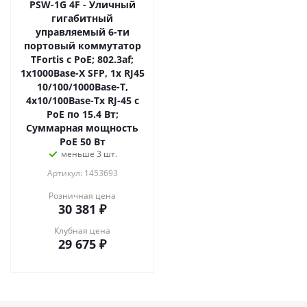
PSW-1G 4F - Уличный
гигабитный
управляемый 6-ти
портовый коммутатор
TFortis с РоЕ; 802.3af;
1х1000Base-X SFP, 1х RJ45
10/100/1000Base-T,
4х10/100Base-Tx RJ-45 с
РоЕ по 15.4 Вт;
Суммарная мощность
РоЕ 50 Вт
меньше 3 шт.
Артикул: 1453693
Розничная цена
30 381
₽
Клубная цена
29 675
₽