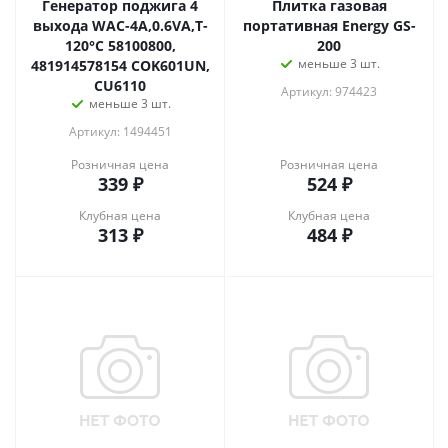
Генератор поджига 4
Плитка газовая
выхода WAC-4A,0.6VA,T-
портативная Energy GS-
120°C 58100800,
200
меньше 3 шт.
481914578154 COK601UN,
CU6110
Артикул: 974423
меньше 3 шт.
Артикул: 1494451
Розничная цена
Розничная цена
339
₽
524
₽
Клубная цена
Клубная цена
313
₽
484
₽