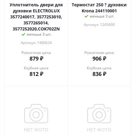
Уплотнитель двери для
Термостат 250 ? духовки
духовки ELECTROLUX
Krona 244110001
меньше 3 шт.
3577240017, 3577253010,
3577265014,
Артикул: 1245690
3577252020,COK702ZN
меньше 3 шт.
Артикул: 1480624
Розничная цена
Розничная цена
879
₽
906
₽
Клубная цена
Клубная цена
812
₽
836
₽