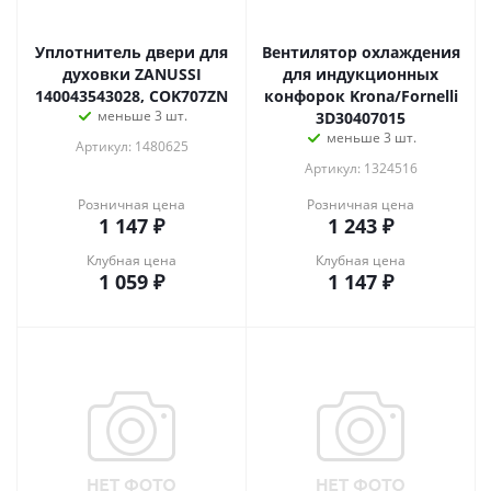
Уплотнитель двери для
Вентилятор охлаждения
духовки ZANUSSI
для индукционных
140043543028, COK707ZN
конфорок Krona/Fornelli
меньше 3 шт.
3D30407015
меньше 3 шт.
Артикул: 1480625
Артикул: 1324516
Розничная цена
Розничная цена
1 147
₽
1 243
₽
Клубная цена
Клубная цена
1 059
₽
1 147
₽