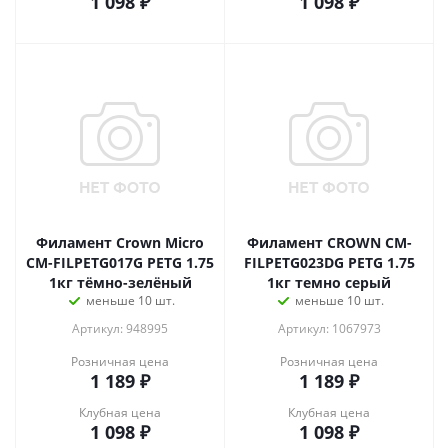
1 098
₽
1 098
₽
Филамент Crown Micro
Филамент CROWN CM-
CM-FILPETG017G PETG 1.75
FILPETG023DG PETG 1.75
1кг тёмно-зелёный
1кг темно серый
меньше 10 шт.
меньше 10 шт.
Артикул: 948995
Артикул: 1067973
Розничная цена
Розничная цена
1 189
₽
1 189
₽
Клубная цена
Клубная цена
1 098
₽
1 098
₽