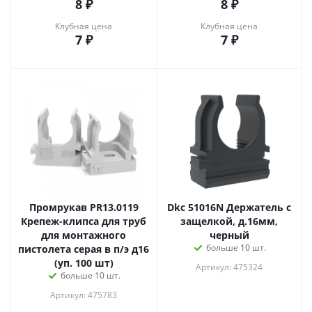
8
₽
8
₽
Клубная цена
Клубная цена
7
₽
7
₽
Промрукав PR13.0119
Dkc 51016N Держатель с
Крепеж-клипса для труб
защелкой, д.16мм,
для монтажного
черный
больше 10 шт.
пистолета серая в п/э д16
(уп. 100 шт)
Артикул: 475324
больше 10 шт.
Артикул: 475783