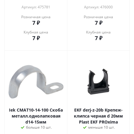
Артикул: 475781
Артикул: 476000
Розничная цена
Розничная цена
7
₽
7
₽
Клубная цена
Клубная цена
7
₽
7
₽
Iek CMAT10-14-100 Скоба
EKF derj-z-20b Крепеж-
металл.однолапковая
клипса черная d 20мм
d14-15мм
Plast EKF PROxima
больше 10 шт.
меньше 10 шт.