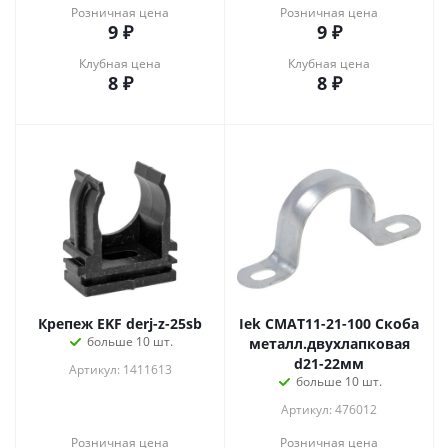
Розничная цена
Розничная цена
9
₽
9
₽
Клубная цена
Клубная цена
8
₽
8
₽
Крепеж EKF derj-z-25sb
Iek CMAT11-21-100 Скоба
больше 10 шт.
металл.двухлапковая
d21-22мм
Артикул: 1411613
больше 10 шт.
Артикул: 476012
Розничная цена
Розничная цена