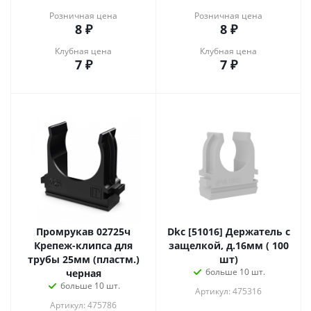
Розничная цена
Розничная цена
8
₽
8
₽
Клубная цена
Клубная цена
7
₽
7
₽
Промрукав 02725ч
Dkc [51016] Держатель с
Крепеж-клипса для
защелкой, д.16мм ( 100
трубы 25мм (пластм.)
шт)
больше 10 шт.
черная
больше 10 шт.
Артикул: 475316
Артикул: 475786