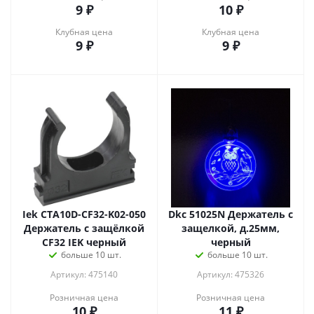
9
₽
10
₽
Клубная цена
Клубная цена
9
₽
9
₽
Iek CTA10D-CF32-K02-050
Dkc 51025N Держатель с
Держатель с защёлкой
защелкой, д.25мм,
CF32 IEK черный
черный
больше 10 шт.
больше 10 шт.
Артикул: 475140
Артикул: 475326
Розничная цена
Розничная цена
10
₽
11
₽