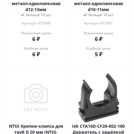
металл.однолапковая
металл.однолапковая
d12-13мм
d10-11мм
больше 10 шт.
больше 10 шт.
Артикул: 475998
Артикул: 475997
Розничная цена
Розничная цена
6
₽
6
₽
Клубная цена
Клубная цена
6
₽
5
₽
NTSS Крепеж-клипса для
Iek CTA10D-CF20-K02-100
труб D 20 мм (NTSS-
Держатель с защёлкой