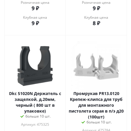
Розничная цена
Розничная цена
9
₽
9
₽
Клубная цена
Клубная цена
9
₽
8
₽
Dkc 51020N Держатель с
Промрукав PR13.0120
защелкой, д.20мм,
Крепеж-клипса для труб
черный ( 800 шт в
для монтажного
упаковке)
пистолета серая в п/э д20
больше 10 шт.
(100шт)
больше 10 шт.
Артикул: 475325
Артикул: 475784