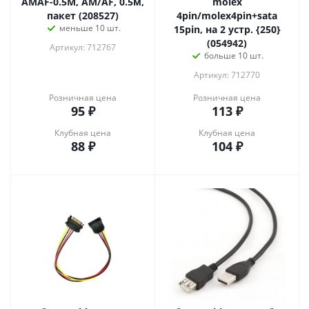
AMAF-0.5M, AM/AF, 0.5м,
molex
пакет (208527)
4pin/molex4pin+sata
меньше 10 шт.
15pin, на 2 устр. {250}
(054942)
Артикул: 712767
больше 10 шт.
Артикул: 712770
Розничная цена
Розничная цена
95
₽
113
₽
Клубная цена
Клубная цена
88
₽
104
₽