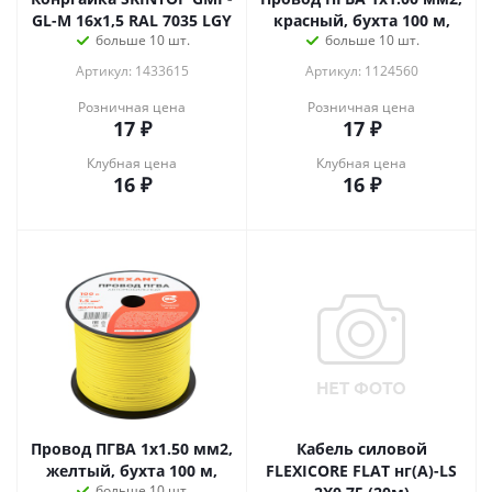
GL-M 16x1,5 RAL 7035 LGY
красный, бухта 100 м,
больше 10 шт.
больше 10 шт.
Артикул: 1433615
Артикул: 1124560
Розничная цена
Розничная цена
17
₽
17
₽
Клубная цена
Клубная цена
16
₽
16
₽
Провод ПГВА 1х1.50 мм2,
Кабель силовой
желтый, бухта 100 м,
FLEXICORE FLAT нг(А)-LS
больше 10 шт.