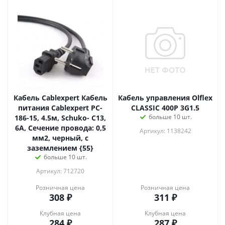
Кабель Cablexpert Кабель
Кабель управления Olflex
питания Cablexpert PC-
CLASSIC 400P 3G1.5
больше 10 шт.
186-15, 4.5м, Schuko- C13,
6А, Сечение провода: 0,5
Артикул: 1138242
мм2, черный, с
заземлением {55}
больше 10 шт.
Артикул: 712720
Розничная цена
Розничная цена
308
₽
311
₽
Клубная цена
Клубная цена
284
₽
287
₽