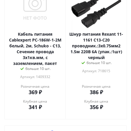
Кабель питания
Шнур питания Rexant 11-
Cablexpert PC-186W-1-2M
1161 C13-C20
белый, 2м, Schuko - C13,
проводник.:3x0.75мм2
Сечение провода
1.5м 220В 6А (упак.:1шт)
3x1кв.мм, с
черный
больше 10 шт.
заземлением, пакет
больше 10 шт.
Артикул: 718615
Артикул: 1409332
Розничная цена
Розничная цена
369
₽
386
₽
Клубная цена
Клубная цена
341
₽
356
₽