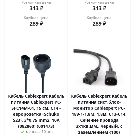
Розничная цена
Розничная цена
313
₽
313
₽
Клубная цена
Клубная цена
289
₽
289
₽
Кабель Cablexpert Кабель
Кабель Cablexpert Кабель
питания Cablexpert PC-
питания сист.блок-
SFC14M-01, 15 см, C14 -
монитор Cablexpert PC-
евророзетка (Schuko
189-1-1.8M, 1.8м, C13-C14,
S23), 3*0.75 mm2, 10A
Сечение провода
(082860) (001473)
3x1кв.мм., черный, с
меньше 10 шт.
заземлением {100}