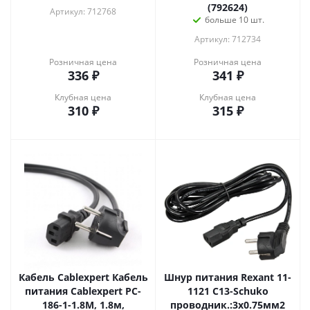
(792624)
Артикул: 712768
больше 10 шт.
Артикул: 712734
Розничная цена
Розничная цена
336
₽
341
₽
Клубная цена
Клубная цена
310
₽
315
₽
Кабель Cablexpert Кабель
Шнур питания Rexant 11-
питания Cablexpert PC-
1121 C13-Schuko
186-1-1.8M, 1.8м,
проводник.:3x0.75мм2