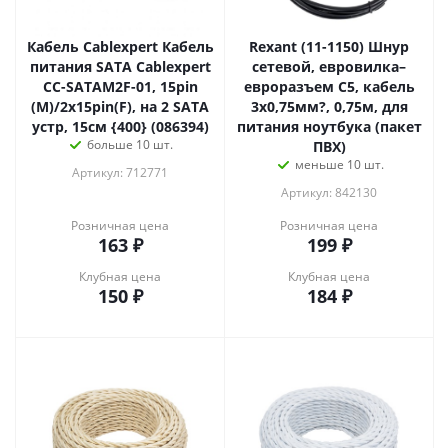
Кабель Cablexpert Кабель
Rexant (11-1150) Шнур
питания SATA Cablexpert
сетевой, евровилка–
CC-SATAM2F-01, 15pin
евроразъем С5, кабель
(M)/2x15pin(F), на 2 SATA
3x0,75мм?, 0,75м, для
устр, 15см {400} (086394)
питания ноутбука (пакет
больше 10 шт.
ПВХ)
меньше 10 шт.
Артикул: 712771
Артикул: 842130
Розничная цена
Розничная цена
163
₽
199
₽
Клубная цена
Клубная цена
150
₽
184
₽