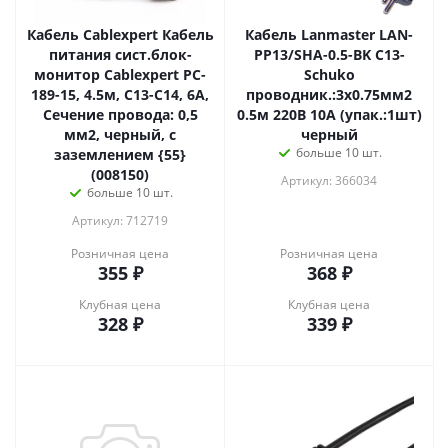
Кабель Cablexpert Кабель
Кабель Lanmaster LAN-
питания сист.блок-
PP13/SHA-0.5-BK C13-
монитор Cablexpert PC-
Schuko
189-15, 4.5м, C13-C14, 6А,
проводник.:3x0.75мм2
Сечение провода: 0,5
0.5м 220В 10А (упак.:1шт)
мм2, черный, с
черный
больше 10 шт.
заземлением {55}
(008150)
Артикул: 366034
больше 10 шт.
Артикул: 712719
Розничная цена
Розничная цена
355
₽
368
₽
Клубная цена
Клубная цена
328
₽
339
₽