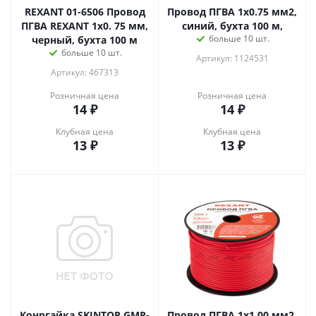
REXANT 01-6506 Провод
Провод ПГВА 1х0.75 мм2,
ПГВА REXANT 1х0. 75 мм,
синий, бухта 100 м,
больше 10 шт.
черный, бухта 100 м
больше 10 шт.
Артикул: 1124531
Артикул: 467313
Розничная цена
Розничная цена
14
₽
14
₽
Клубная цена
Клубная цена
13
₽
13
₽
Конргайка SKINTOP GMP-
Провод ПГВА 1х1.00 мм2,