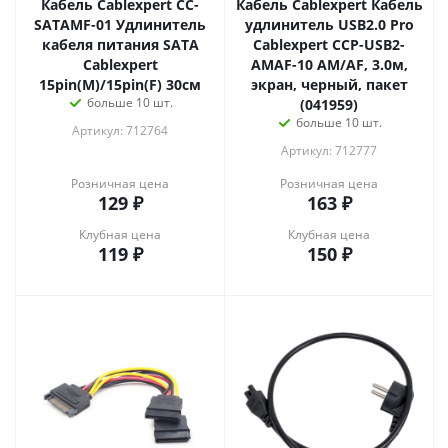
Кабель Cablexpert CC-
Кабель Cablexpert Кабель
SATAMF-01 Удлинитель
удлинитель USB2.0 Pro
кабеля питания SATA
Cablexpert CCP-USB2-
Cablexpert
AMAF-10 AM/AF, 3.0м,
15pin(M)/15pin(F) 30см
экран, черный, пакет
больше 10 шт.
(041959)
больше 10 шт.
Артикул: 712764
Артикул: 712777
Розничная цена
Розничная цена
129
₽
163
₽
Клубная цена
Клубная цена
119
₽
150
₽