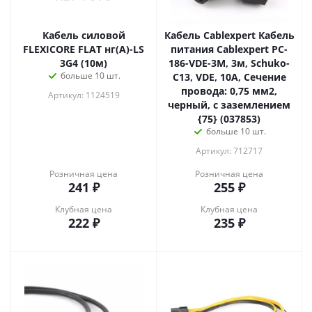
Кабель силовой
Кабель Cablexpert Кабель
FLEXICORE FLAT нг(А)-LS
питания Cablexpert PC-
3G4 (10м)
186-VDE-3M, 3м, Schuko-
больше 10 шт.
C13, VDE, 10А, Сечение
провода: 0,75 мм2,
Артикул: 1124519
черный, с заземлением
{75} (037853)
больше 10 шт.
Артикул: 712717
Розничная цена
Розничная цена
241
₽
255
₽
Клубная цена
Клубная цена
222
₽
235
₽