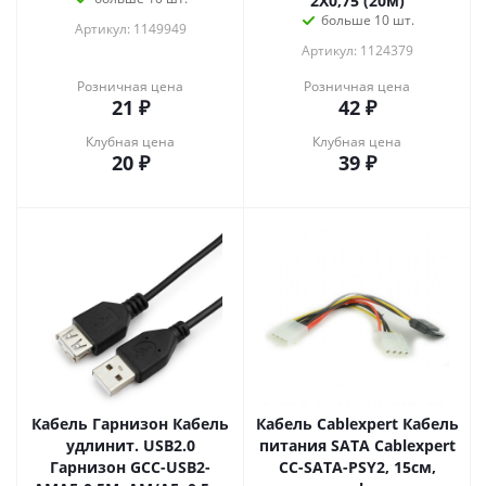
2X0,75 (20м)
больше 10 шт.
Артикул: 1149949
Артикул: 1124379
Розничная цена
Розничная цена
21
₽
42
₽
Клубная цена
Клубная цена
20
₽
39
₽
Кабель Гарнизон Кабель
Кабель Cablexpert Кабель
удлинит. USB2.0
питания SATA Cablexpert
Гарнизон GCC-USB2-
CC-SATA-PSY2, 15см,