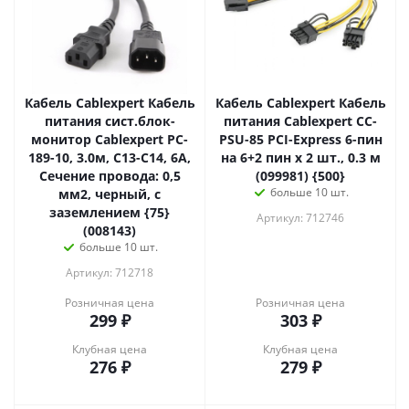
Кабель Cablexpert Кабель
Кабель Cablexpert Кабель
питания сист.блок-
питания Cablexpert CC-
монитор Cablexpert PC-
PSU-85 PCI-Express 6-пин
189-10, 3.0м, C13-C14, 6А,
на 6+2 пин x 2 шт., 0.3 м
Сечение провода: 0,5
(099981) {500}
больше 10 шт.
мм2, черный, с
заземлением {75}
Артикул: 712746
(008143)
больше 10 шт.
Артикул: 712718
Розничная цена
Розничная цена
299
₽
303
₽
Клубная цена
Клубная цена
276
₽
279
₽