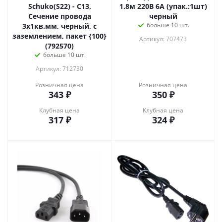
Schuko(S22) - C13,
1.8м 220В 6А (упак.:1шт)
Сечение провода
черный
больше 10 шт.
3x1кв.мм, черный, с
заземлением, пакет {100}
Артикул: 707473
(792570)
больше 10 шт.
Артикул: 712730
Розничная цена
Розничная цена
343
₽
350
₽
Клубная цена
Клубная цена
317
₽
324
₽