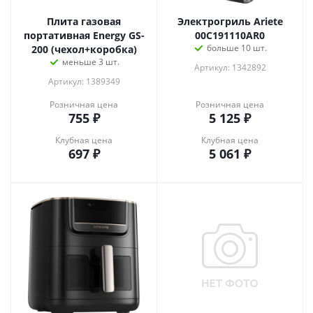
Плита газовая
Электрогриль Ariete
портативная Energy GS-
00C191110AR0
больше 10 шт.
200 (чехол+коробка)
меньше 3 шт.
Артикул: 1342892
Артикул: 1389349
Розничная цена
Розничная цена
755
₽
5 125
₽
Клубная цена
Клубная цена
697
₽
5 061
₽