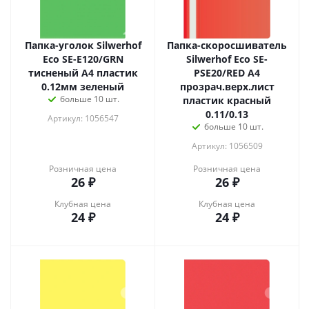
Папка-уголок Silwerhof
Папка-скоросшиватель
Eco SE-E120/GRN
Silwerhof Eco SE-
тисненый A4 пластик
PSE20/RED A4
0.12мм зеленый
прозрач.верх.лист
больше 10 шт.
пластик красный
0.11/0.13
Артикул: 1056547
больше 10 шт.
Артикул: 1056509
Розничная цена
Розничная цена
26
₽
26
₽
Клубная цена
Клубная цена
24
₽
24
₽