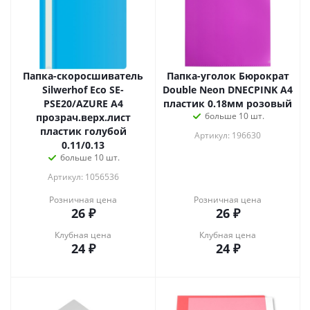
Папка-скоросшиватель
Папка-уголок Бюрократ
Silwerhof Eco SE-
Double Neon DNECPINK A4
PSE20/AZURE A4
пластик 0.18мм розовый
больше 10 шт.
прозрач.верх.лист
пластик голубой
Артикул: 196630
0.11/0.13
больше 10 шт.
Артикул: 1056536
Розничная цена
Розничная цена
26
₽
26
₽
Клубная цена
Клубная цена
24
₽
24
₽