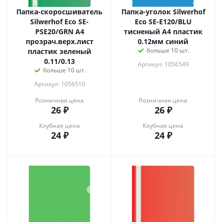
Папка-скоросшиватель
Папка-уголок Silwerhof
Silwerhof Eco SE-
Eco SE-E120/BLU
PSE20/GRN A4
тисненый A4 пластик
прозрач.верх.лист
0.12мм синий
больше 10 шт.
пластик зеленый
0.11/0.13
Артикул: 1056549
больше 10 шт.
Артикул: 1056510
Розничная цена
Розничная цена
26
₽
26
₽
Клубная цена
Клубная цена
24
₽
24
₽