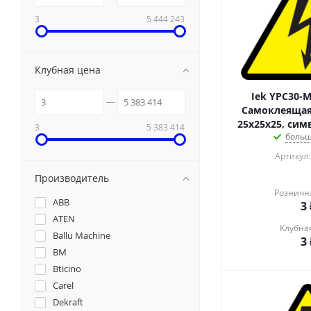
3
5 444 243
Клубная цена
Iek YPC30-M
Самоклеящаяс
25х25х25, сим
3
5 383 414
больш
Артикул:
Производитель
Розничн
ABB
3
ATEN
Клубна
Ballu Machine
3
BM
Bticino
Carel
Dekraft