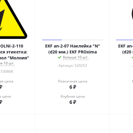
OLNI-2-110
EKF an-2-07 Наклейка "N"
EKF an
я этикетка:
(d20 мм.) EKF PROxima
(d20
больше 10 шт.
вол "Молния"
е 10 шт.
Артикул: 529253
 530868
ая цена
Розничная цена
₽
6
₽
я цена
Клубная цена
₽
6
₽