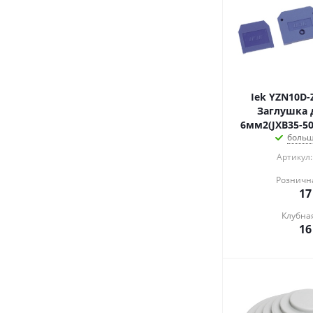
Iek YZN10D-
Заглушка 
больш
Артикул:
Розничн
17
Клубна
16