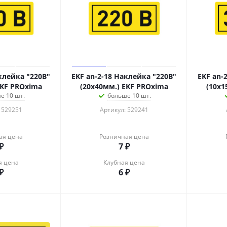
клейка "220В"
EKF an-2-18 Наклейка "220В"
EKF an-
EKF PROxima
(20х40мм.) EKF PROxima
(10х1
е 10 шт.
больше 10 шт.
 529251
Артикул: 529241
ая цена
Розничная цена
₽
7
₽
я цена
Клубная цена
₽
6
₽