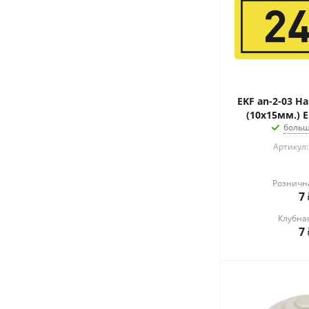
EKF an-2-03 Н
(10х15мм.) 
больш
Артикул:
Розничн
7
Клубна
7