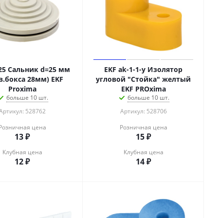
-25 Сальник d=25 мм
EKF ak-1-1-y Изолятор
в.бокса 28мм) EKF
угловой "Стойка" желтый
Proxima
EKF PROxima
больше 10 шт.
больше 10 шт.
Артикул: 528762
Артикул: 528706
Розничная цена
Розничная цена
13
₽
15
₽
Клубная цена
Клубная цена
12
₽
14
₽