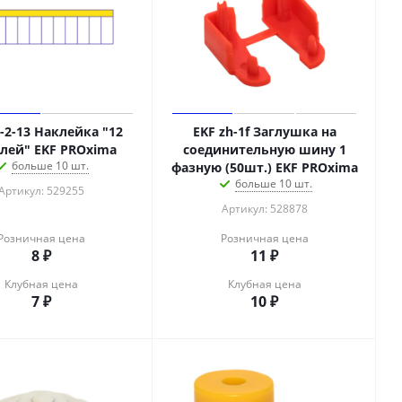
-2-13 Наклейка "12
EKF zh-1f Заглушка на
лей" EKF PROxima
соединительную шину 1
больше 10 шт.
фазную (50шт.) EKF PROxima
больше 10 шт.
Артикул: 529255
Артикул: 528878
Розничная цена
Розничная цена
8
₽
11
₽
Клубная цена
Клубная цена
7
₽
10
₽