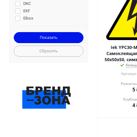
DKC
EKF
Elbox
ENSTO
Exegate
IEK
Iek YPC30-M
Ippon
Сбросить
Самоклеящаяс
Lanmaster
50х50х50, сим
Legrand
больш
NoName
Артикул:
OBO Bettermann
Розничн
RUVinil (Рувинил)
5
Shuft
Sysmatrix
Клубна
4
Systeme electric
TVENKOM
Uzola
Костромское ФГУ ИК-1
КЭАЗ