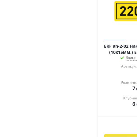
ЛИСТ
Телеком-Мастер
УЗОЛА
Финист Инжиниринг
ЦМО
Электроспектр
EKF an-2-02 На
Электротехник
(10х15мм.) 
ЭРА
больш
Артикул:
Розничн
7
Клубна
6