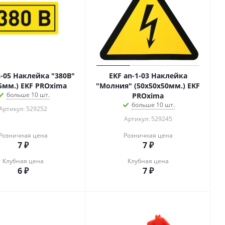
2-05 Наклейка "380В"
EKF an-1-03 Наклейка
5мм.) EKF PROxima
"Молния" (50х50х50мм.) EKF
больше 10 шт.
PROxima
больше 10 шт.
Артикул: 529252
Артикул: 529245
Розничная цена
Розничная цена
7
₽
7
₽
Клубная цена
Клубная цена
6
₽
7
₽