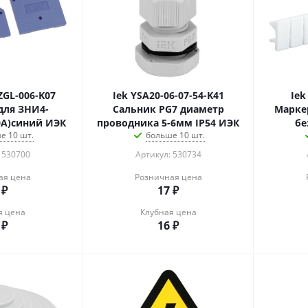
ZGL-006-K07
Iek YSA20-06-07-54-K41
Iek
для ЗНИ4-
Сальник PG7 диаметр
Марке
6мм2(JXB35-50А)синий ИЭК
проводника 5-6мм IP54 ИЭК
бе
е 10 шт.
больше 10 шт.
 530700
Артикул: 530734
ая цена
Розничная цена
₽
17
₽
я цена
Клубная цена
₽
16
₽