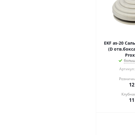
EKF as-20 Сал
(D отв.бокс
Prox
больш
Артикул:
Розничн
12
Клубна
11