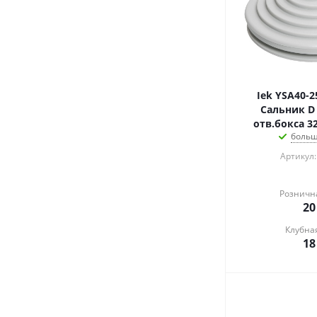
Iek YSA40-2
Сальник D = 25мм (
отв.бокса 3
больш
Артикул:
Розничн
20
Клубна
18