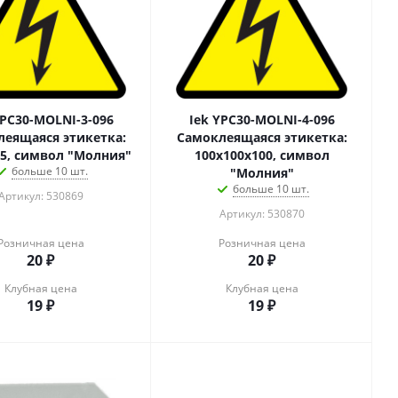
YPC30-MOLNI-3-096
Iek YPC30-MOLNI-4-096
еящаяся этикетка:
Самоклеящаяся этикетка:
85, символ "Молния"
100х100х100, символ
больше 10 шт.
"Молния"
больше 10 шт.
Артикул: 530869
Артикул: 530870
Розничная цена
Розничная цена
20
₽
20
₽
Клубная цена
Клубная цена
19
₽
19
₽