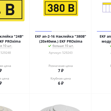
аклейка "24В"
EKF an-2-16 Наклейка "380В"
EKF an
EKF PROxima
(20х40мм.) EKF PROxima
моду
е 10 шт.
больше 10 шт.
 529248
Артикул: 529243
ая цена
Розничная цена
₽
7
₽
я цена
Клубная цена
₽
6
₽