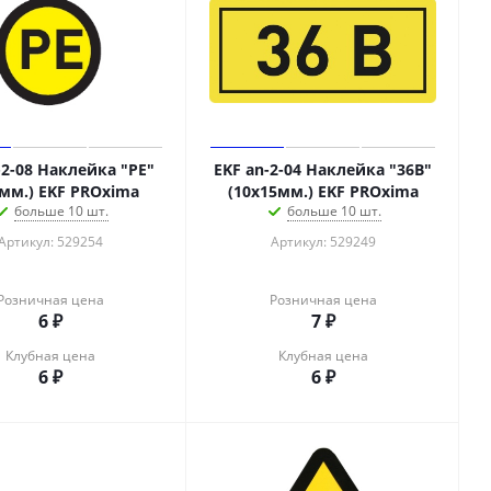
-2-08 Наклейка "PE"
EKF an-2-04 Наклейка "36В"
 мм.) EKF PROxima
(10х15мм.) EKF PROxima
больше 10 шт.
больше 10 шт.
Артикул: 529254
Артикул: 529249
Розничная цена
Розничная цена
6
₽
7
₽
Клубная цена
Клубная цена
6
₽
6
₽