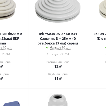
ьник d=20 мм
Iek YSA40-25-27-68-K41
EKF as
а 23мм) EKF
Сальник D = 25мм (D
(D от
ima
отв.бокса 27мм) серый
е 10 шт.
больше 10 шт.
 528761
Артикул: 530751
ая цена
Розничная цена
₽
12
₽
я цена
Клубная цена
₽
11
₽