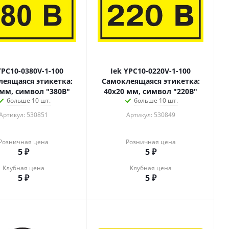
YPC10-0380V-1-100
Iek YPC10-0220V-1-100
еящаяся этикетка:
Самоклеящаяся этикетка:
 мм, символ "380В"
40х20 мм, символ "220В"
больше 10 шт.
больше 10 шт.
Артикул: 530851
Артикул: 530849
Розничная цена
Розничная цена
5
₽
5
₽
Клубная цена
Клубная цена
5
₽
5
₽