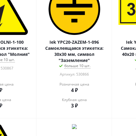
OLNI-1-100
Iek YPC20-ZAZEM-1-096
Iek 
я этикетка:
Самоклеящаяся этикетка:
Самокл
вол "Молния"
30х30 мм, символ
40х20
е 10 шт.
"Заземление"
больше 10 шт.
 530867
Артикул: 530866
ая цена
Розничная цена
₽
4
₽
я цена
Клубная цена
₽
3
₽