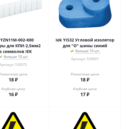
 YZN11M-002-K00
Iek YIS32 Угловой изолятор
ры для КПИ-2,5мм2
для "О" шины синий
больше 10 шт.
з символов IEK
больше 10 шт.
Артикул: 530907
Артикул: 530972
Розничная цена
Розничная цена
18
₽
18
₽
Клубная цена
Клубная цена
16
₽
17
₽