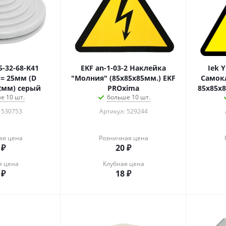
5-32-68-K41
EKF an-1-03-2 Наклейка
Iek 
D
"Молния" (85х85х85мм.) EKF
Самокл
2мм) серый
PROxima
85х85х
е 10 шт.
больше 10 шт.
 530753
Артикул: 529244
ая цена
Розничная цена
₽
20
₽
я цена
Клубная цена
₽
18
₽