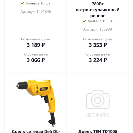
больше 10 шт.
780Вт
патрон:кулачковый
Артикул: 1491346
реверс
больше 10 шт.
Артикул: 185938
Розничная цена
Розничная цена
3 189
₽
3 353
₽
Клубная цена
Клубная цена
3 066
₽
3 224
₽
Дрель сетевая Deli DL-
Дрель TEH TD1006