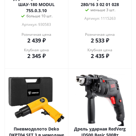
ШАУ-180 MODUL
280/16 3 02 01 028
меньше 3 шт.
755.0.3.10
больше 10 шт.
Артикул: 1115263
Артикул: 930583
Розничная цена
Розничная цена
2 439
₽
2 533
₽
Клубная цена
Клубная цена
2 345
₽
2 435
₽
Пневмодолото Deko
Дрель ударная RedVerg
DKPT04 SET 3 в чемодане
ID500 Basic 500Вт