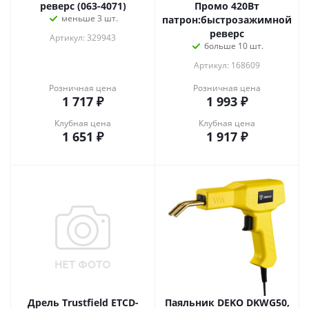
реверс (063-4071)
Промо 420Вт
меньше 3 шт.
патрон:быстрозажимной
реверс
Артикул: 329943
больше 10 шт.
Артикул: 168609
Розничная цена
Розничная цена
1 717
₽
1 993
₽
Клубная цена
Клубная цена
1 651
₽
1 917
₽
Дрель Trustfield ETCD-
Паяльник DEKO DKWG50,