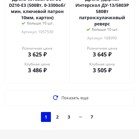
DZ10-E3 (500Вт, 0-3300об/
Интерскол ДУ-13/580ЭР
мин, ключевой патрон
580Вт
10мм, картон)
патрон:кулачковый
больше 10 шт.
реверс
больше 10 шт.
Артикул: 1057530
Артикул: 168990
Розничная цена
Розничная цена
3 625
₽
3 645
₽
Клубная цена
Клубная цена
3 486
₽
3 505
₽
Показать еще
1
2
3
7