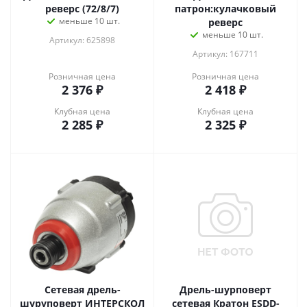
реверс (72/8/7)
патрон:кулачковый
меньше 10 шт.
реверс
меньше 10 шт.
Артикул: 625898
Артикул: 167711
Розничная цена
Розничная цена
2 376
₽
2 418
₽
Клубная цена
Клубная цена
2 285
₽
2 325
₽
Сетевая дрель-
Дрель-шурповерт
шуруповерт ИНТЕРСКОЛ
сетевая Кратон ESDD-