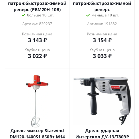
патрон:быстрозажимной
патрон:быстрозажимной
реверс (PBM20H-10B)
реверс
больше 10 шт.
меньше 10 шт.
Артикул: 820237
Артикул: 191882
Розничная цена
Розничная цена
3 143
₽
3 154
₽
Клубная цена
Клубная цена
3 022
₽
3 033
₽
Дрель-миксер Starwind
Дрель ударная
DM120-1400S1 850Вт М14
Интерскол ДУ-13/780ЭР