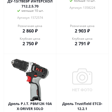
больше 10 шт.
ДУ-13/780ЭР ИНТЕРСКОЛ
712.2.5.70
Артикул: 1358224
меньше 10 шт.
Артикул: 1572574
Розничная цена
Розничная цена
2 860
₽
2 903
₽
Клубная цена
Клубная цена
2 750
₽
2 791
₽
Дрель P.I.T. PBM12K-10A
Дрель Trustfield ETCD-
X-DRIVER SOLO
12.2.1