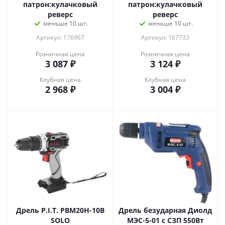
патрон:кулачковый
патрон:кулачковый
реверс
реверс
меньше 10 шт.
меньше 10 шт.
Артикул: 176967
Артикул: 167733
Розничная цена
Розничная цена
3 087
₽
3 124
₽
Клубная цена
Клубная цена
2 968
₽
3 004
₽
Дрель P.I.T. PBM20H-10B
Дрель безударная Диолд
SOLO
МЭС-5-01 с СЗП 550Вт