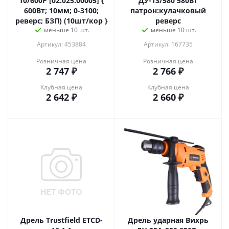
10/600P [02.025.00005] {
ДУ-13/580 580Вт
600Вт; 10мм; 0-3100;
патрон:кулачковый
реверс; БЗП) (10шт/кор }
реверс
меньше 10 шт.
меньше 10 шт.
Артикул: 453884
Артикул: 167735
Розничная цена
Розничная цена
2 747
₽
2 766
₽
Клубная цена
Клубная цена
2 642
₽
2 660
₽
Дрель Trustfield ETCD-
Дрель ударная Вихрь