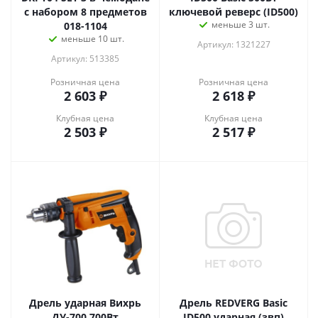
с набором 8 предметов
ключевой реверс (ID500)
меньше 3 шт.
018-1104
меньше 10 шт.
Артикул: 1321227
Артикул: 513385
Розничная цена
Розничная цена
2 603
₽
2 618
₽
Клубная цена
Клубная цена
2 503
₽
2 517
₽
Дрель ударная Вихрь
Дрель REDVERG Basic
ДУ-700 700Вт
ID500 ударная (звп)