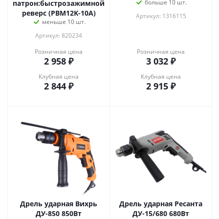
больше 10 шт.
патрон:быстрозажимной
реверс (PBM12K-10A)
Артикул: 1316115
меньше 10 шт.
Артикул: 820234
Розничная цена
Розничная цена
2 958
₽
3 032
₽
Клубная цена
Клубная цена
2 844
₽
2 915
₽
Дрель ударная Вихрь
Дрель ударная Ресанта
ДУ-850 850Вт
ДУ-15/680 680Вт