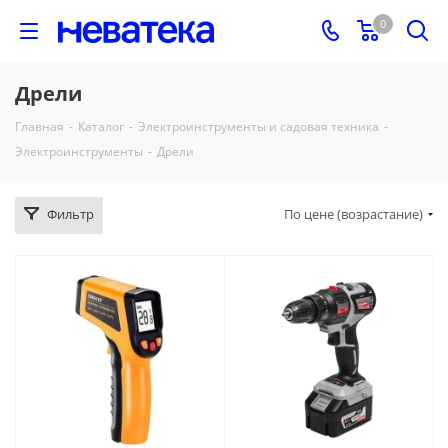
0
Дрели
Главная
-
Каталог
-
Электроинструменты и садовая техника
-
Электроинструменты
-
Дрели
Фильтр
По цене (возрастание)