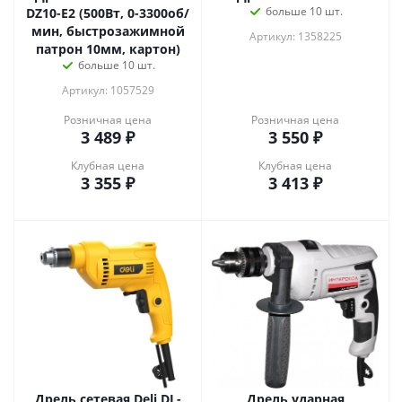
больше 10 шт.
DZ10-E2 (500Вт, 0-3300об/
мин, быстрозажимной
Артикул: 1358225
патрон 10мм, картон)
больше 10 шт.
Артикул: 1057529
Розничная цена
Розничная цена
3 489
₽
3 550
₽
Клубная цена
Клубная цена
3 355
₽
3 413
₽
Дрель сетевая Deli DL-
Дрель ударная