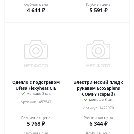
Клубная цена
Клубная цена
4 644
₽
5 591
₽
Одеяло с подогревом
Электрический плед с
Ufesa Flexyheat CIE
рукавам EcoSapiens
меньше 3 шт.
COMFY (серый)
меньше 3 шт.
Артикул: 1457547
Артикул: 1472970
Розничная цена
Розничная цена
5 768
₽
6 344
₽
Клубная цена
Клубная цена