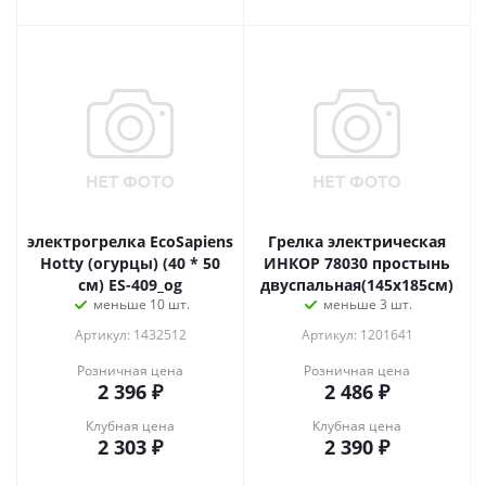
электрогрелка EcoSapiens
Грелка электрическая
Hotty (огурцы) (40 * 50
ИНКОР 78030 простынь
см) ES-409_og
двуспальная(145х185см)
меньше 10 шт.
меньше 3 шт.
Артикул: 1432512
Артикул: 1201641
Розничная цена
Розничная цена
2 396
₽
2 486
₽
Клубная цена
Клубная цена
2 303
₽
2 390
₽