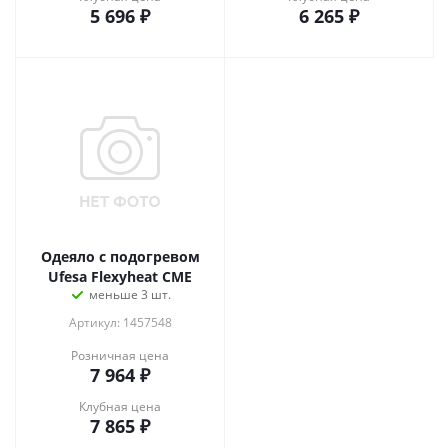
5 696
₽
6 265
₽
Одеяло с подогревом
Ufesa Flexyheat CME
меньше 3 шт.
Артикул: 1457548
Розничная цена
7 964
₽
Клубная цена
7 865
₽