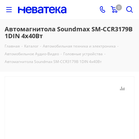
0
Автомагнитола Soundmax SM-CCR3179B
1DIN 4x40Вт
Главная
-
Каталог
-
Автомобильная техника и электроника
-
Автомобильное Аудио-Видео
-
Головные устройства
-
Автомагнитола Soundmax SM-CCR3179B 1DIN 4x40Вт