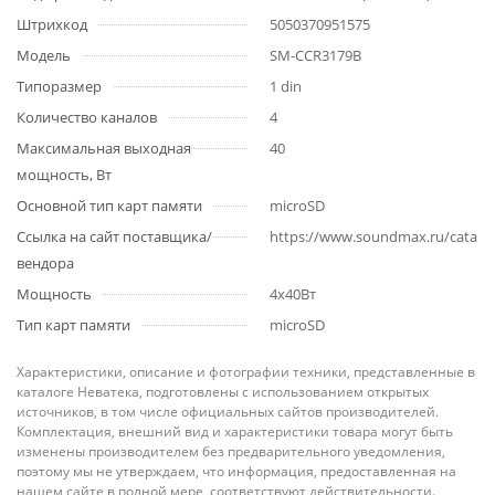
Штрихкод
5050370951575
Модель
SM-CCR3179B
Типоразмер
1 din
Количество каналов
4
Максимальная выходная
40
мощность, Вт
Основной тип карт памяти
microSD
Ссылка на сайт поставщика/
https://www.soundmax.ru/catalo
вендора
Мощность
4x40Вт
Тип карт памяти
microSD
Характеристики, описание и фотографии техники, представленные в
каталоге Неватека, подготовлены с использованием открытых
источников, в том числе официальных сайтов производителей.
Комплектация, внешний вид и характеристики товара могут быть
изменены производителем без предварительного уведомления,
поэтому мы не утверждаем, что информация, предоставленная на
нашем сайте в полной мере, соответствуют действительности.