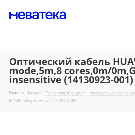
Оптический кабель HUAWE
mode,5m,8 cores,0m/0m,
insensitive (14130923-001)
Главная
-
Каталог
-
Телекоммуникации
-
Аксессуары для телеко
MPO,Bending insensitive (14130923-001)