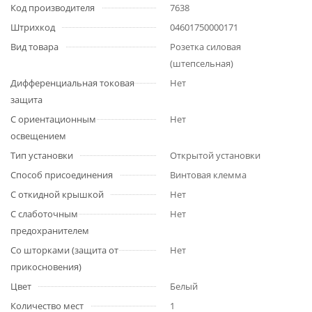
Код производителя
7638
Штрихкод
04601750000171
Вид товара
Розетка силовая
(штепсельная)
Дифференциальная токовая
Нет
защита
С ориентационным
Нет
освещением
Тип установки
Открытой установки
Способ присоединения
Винтовая клемма
С откидной крышкой
Нет
С слаботочным
Нет
предохранителем
Со шторками (защита от
Нет
прикосновения)
Цвет
Белый
Количество мест
1