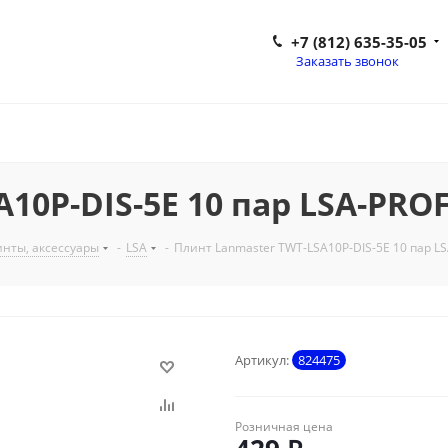
+7 (812) 635-35-05
Заказать звонок
10P-DIS-5E 10 пар LSA-PRO
инты, аксессуары
-
LSA
-
Плинт Lanmaster TWT-LSA10P-DIS-5E 10 пар LS
Артикул:
824475
Розничная цена