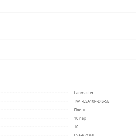
Lanmaster
TWT-LSA10P-DIS-5E
Плинт
10 пар
10
LSA-PROFIL