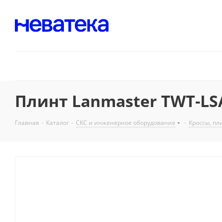
Плинт Lanmaster TWT-LSA
Главная
-
Каталог
-
СКС и инженерное оборудование
-
Кроссы, пл