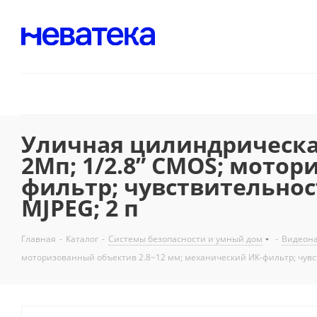
Уличная цилиндрическая
2Мп; 1/2.8” CMOS; мото
фильтр; чувствительность
MJPEG; 2 п
Главная
-
Каталог
-
Системы безопасности и умный дом
-
Видеон
моторизованный объектив 2.8~12 мм; механический ИК-фильтр; чувстви