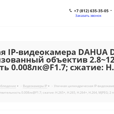
+7 (812) 635-35-05
Заказать звонок
 IP-видеокамера DAHUA D
ризованный объектив 2.8~1
 0.008лк@F1.7; сжатие: H.26
аблюдение
-
Видеокамеры IP
-
Уличная цилиндрическая IP-видеокаме
тельность 0.008лк@F1.7; сжатие: H.265+, H.265, H.264+, H.264, MJPEG; 2 п