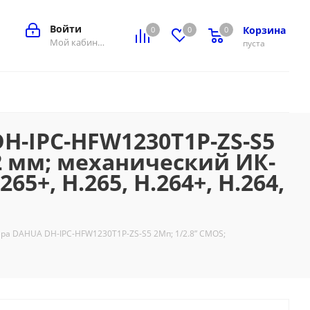
Войти
Корзина
0
0
0
0
Мой кабинет
пуста
H-IPC-HFW1230T1P-ZS-S5
2 мм; механический ИК-
5+, H.265, H.264+, H.264,
ра DAHUA DH-IPC-HFW1230T1P-ZS-S5 2Мп; 1/2.8” CMOS;