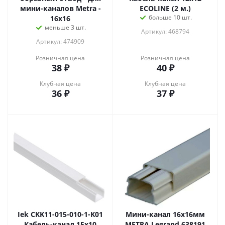
мини-каналов Metra -
ECOLINE (2 м.)
больше 10 шт.
16x16
меньше 3 шт.
Артикул: 468794
Артикул: 474909
Розничная цена
Розничная цена
38
₽
40
₽
Клубная цена
Клубная цена
36
₽
37
₽
Iek CKK11-015-010-1-K01
Мини-канал 16x16мм
Кабель-канал 15х10
METRA Legrand 638191