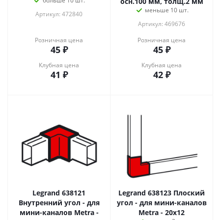
больше 10 шт.
осн.100 мм, толщ.2 мм
меньше 10 шт.
Артикул: 472840
Артикул: 469676
Розничная цена
Розничная цена
45
₽
45
₽
Клубная цена
Клубная цена
41
₽
42
₽
Legrand 638121
Legrand 638123 Плоский
Внутренний угол - для
угол - для мини-каналов
мини-каналов Metra -
Metra - 20x12