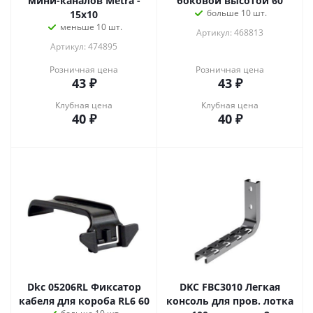
мини-каналов Metra -
боковой высотой 60
больше 10 шт.
15x10
меньше 10 шт.
Артикул: 468813
Артикул: 474895
Розничная цена
Розничная цена
43
₽
43
₽
Клубная цена
Клубная цена
40
₽
40
₽
Dkc 05206RL Фиксатор
DKC FBC3010 Легкая
кабеля для короба RL6 60
консоль для пров. лотка