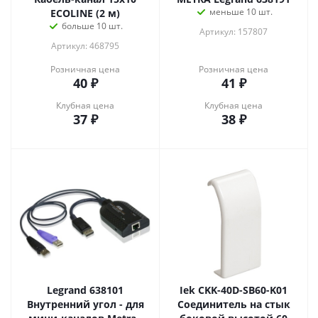
меньше 10 шт.
ECOLINE (2 м)
больше 10 шт.
Артикул: 157807
Артикул: 468795
Розничная цена
Розничная цена
40
₽
41
₽
Клубная цена
Клубная цена
37
₽
38
₽
Legrand 638101
Iek CKK-40D-SB60-K01
Внутренний угол - для
Соединитель на стык