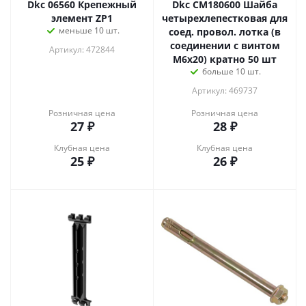
Dkc 06560 Крепежный
Dkc CM180600 Шайба
элемент ZP1
четырехлепестковая для
меньше 10 шт.
соед. провол. лотка (в
соединении с винтом
Артикул: 472844
M6x20) кратно 50 шт
больше 10 шт.
Артикул: 469737
Розничная цена
Розничная цена
27
₽
28
₽
Клубная цена
Клубная цена
25
₽
26
₽