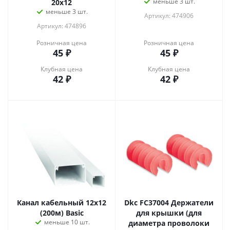
меньше 3 шт.
20x12
меньше 3 шт.
Артикул: 474906
Артикул: 474896
Розничная цена
Розничная цена
45
₽
45
₽
Клубная цена
Клубная цена
42
₽
42
₽
Канал кабельный 12х12
Dkc FC37004 Держатели
(200м) Basic
для крышки (для
меньше 10 шт.
диаметра проволоки