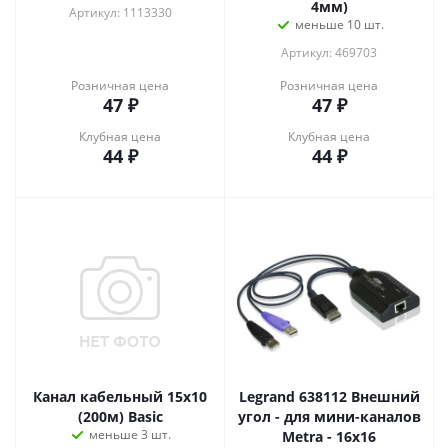
4мм)
Артикул: 1113330
меньше 10 шт.
Артикул: 469703
Розничная цена
Розничная цена
47
₽
47
₽
Клубная цена
Клубная цена
44
₽
44
₽
Канал кабельный 15х10
Legrand 638112 Внешний
(200м) Basic
угол - для мини-каналов
меньше 3 шт.
Metra - 16x16