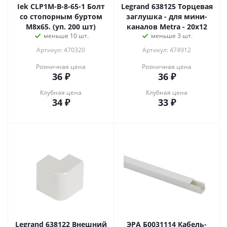
Iek CLP1M-B-8-65-1 Болт
Legrand 638125 Торцевая
со стопорным буртом
заглушка - для мини-
М8х65. (уп. 200 шт)
каналов Metra - 20x12
меньше 10 шт.
меньше 3 шт.
Артикул: 470320
Артикул: 474912
Розничная цена
Розничная цена
36
₽
36
₽
Клубная цена
Клубная цена
34
₽
33
₽
Legrand 638122 Внешний
ЭРА Б0031114 Кабель-