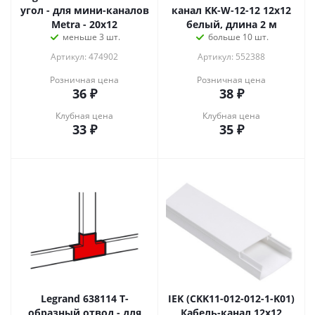
угол - для мини-каналов
канал KK-W-12-12 12x12
Metra - 20x12
белый, длина 2 м
меньше 3 шт.
больше 10 шт.
Артикул: 474902
Артикул: 552388
Розничная цена
Розничная цена
36
₽
38
₽
Клубная цена
Клубная цена
33
₽
35
₽
Legrand 638114 T-
IEK (CKK11-012-012-1-K01)
образный отвод - для
Кабель-канал 12х12