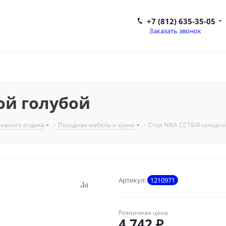
+7 (812) 635-35-05
Заказать звонок
ой голубой
тивного отдыха
-
Походная мебель и кухня
-
Стол NIKA ССТ6/4 складно
Артикул:
1210971
Розничная цена
4 742
₽