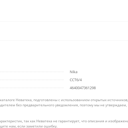
Nika
ССТ6/4
4640047361298
 каталоге Неватека, подготовлены с использованием открытых источников
дителем без предварительного уведомления, поэтому мы не утверждаем,
рактеристик, так как Неватека не гарантирует, что описания и изображ
щите нам, если заметили ошибку.