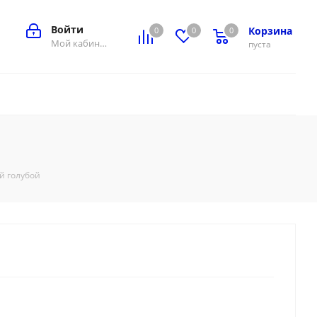
Войти
Корзина
0
0
0
0
Мой кабинет
пуста
й голубой