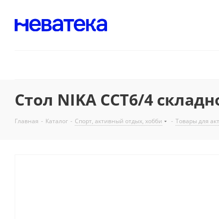
Стол NIKA ССТ6/4 складн
Главная
-
Каталог
-
Спорт, активный отдых, хобби
-
Товары для ак