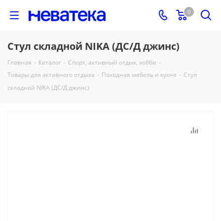
0
Стул складной NIKA (ДС/Д джинс)
Главная
-
Каталог
-
Спорт, активный отдых, хобби
-
Товары для активного отдыха
-
Походная мебель и кухня
-
Стул
складной NIKA (ДС/Д джинс)