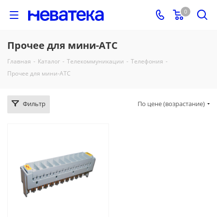
0
Прочее для мини-АТС
Главная
-
Каталог
-
Телекоммуникации
-
Телефония
-
Прочее для мини-АТС
Фильтр
По цене (возрастание)