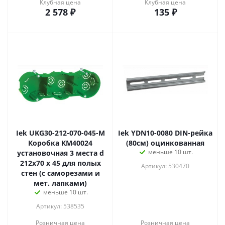
Клубная цена
Клубная цена
2 578
₽
135
₽
Iek UKG30-212-070-045-M
Iek YDN10-0080 DIN-рейка
Коробка КМ40024
(80см) оцинкованная
меньше 10 шт.
установочная 3 места d
212х70 x 45 для полых
Артикул: 530470
стен (с саморезами и
мет. лапками)
меньше 10 шт.
Артикул: 538535
Розничная цена
Розничная цена