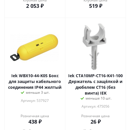
Клубная цена
Клубная цена
2 053
₽
519
₽
Iek WBX10-44-K05 Бокс
Iek CTA10MP-CT16-K41-100
для защиты кабельного
Держатель с защёлкой и
соединения IP44 желтый
дюбелем CT16 (без
меньше 3 шт.
винта) IEK
меньше 10 шт.
Артикул: 537927
Артикул: 475056
Розничная цена
Розничная цена
438
₽
26
₽