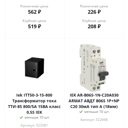
Розничная цена
Розничная цена
562
₽
226
₽
Клубная цена
Клубная цена
519
₽
208
₽
Iek ITT50-3-15-800
IEK AR-B06S-1N-C20A030
Трансформатор тока
ARMAT АВДТ B06S 1P+NP
ТТИ-85 800/5А 15ВА класс
C20 30мА тип A (18мм)
меньше 10 шт.
0,5S IEK
меньше 10 шт.
Артикул: 522668
Артикул: 523381