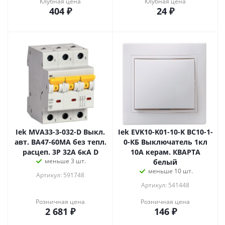
Клубная цена
Клубная цена
404
₽
24
₽
Iek MVA33-3-032-D Выкл.
Iek EVK10-K01-10-K ВС10-1-
авт. ВА47-60МА без тепл.
0-КБ Выключатель 1кл
расцеп. 3P 32А 6кА D
10А керам. КВАРТА
меньше 3 шт.
белый
меньше 10 шт.
Артикул: 591748
Артикул: 541448
Розничная цена
Розничная цена
2 681
₽
146
₽