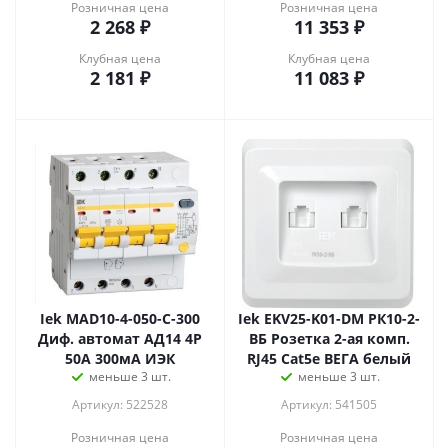
Розничная цена
Розничная цена
2 268
₽
11 353
₽
Клубная цена
Клубная цена
2 181
₽
11 083
₽
Iek MAD10-4-050-C-300
Iek EKV25-K01-DM РК10-2-
Диф. автомат АД14 4Р
ВБ Розетка 2-ая комп.
50А 300мА ИЭК
RJ45 Cat5e ВЕГА белый
меньше 3 шт.
меньше 3 шт.
Артикул: 522528
Артикул: 541505
Розничная цена
Розничная цена