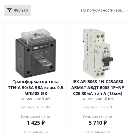
Фильтр
По популярности (возрастание)
Трансформатор тока
IEK AR-B06S-1N-C25A030
ТТИ-А 50/5А 5ВА класс 0,5
ARMAT АВДТ B06S 1P+NP
МПИ08 IEK
C25 30мА тип A (18мм)
меньше 3 шт.
меньше 10 шт.
Артикул: 1581361
Артикул: 522670
Розничная цена
Розничная цена
1 425
₽
5 710
₽
Клубная цена
Клубная цена