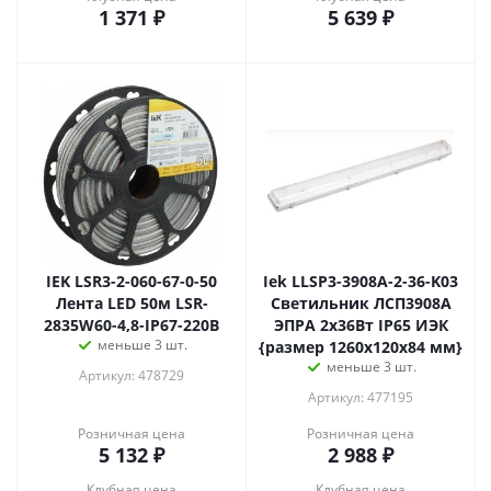
1 371
₽
5 639
₽
IEK LSR3-2-060-67-0-50
Iek LLSP3-3908A-2-36-K03
Лента LED 50м LSR-
Светильник ЛСП3908А
2835W60-4,8-IP67-220В
ЭПРА 2х36Вт IP65 ИЭК
меньше 3 шт.
{размер 1260х120х84 мм}
меньше 3 шт.
Артикул: 478729
Артикул: 477195
Розничная цена
Розничная цена
5 132
₽
2 988
₽
Клубная цена
Клубная цена