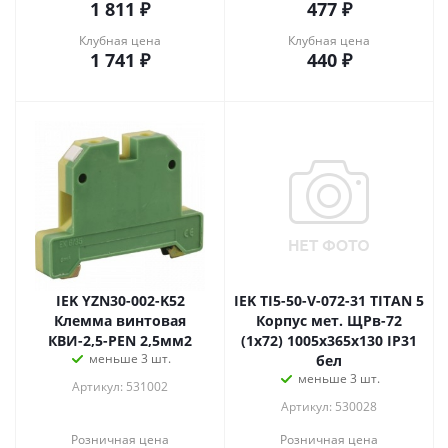
1 811
₽
477
₽
Клубная цена
Клубная цена
1 741
₽
440
₽
IEK YZN30-002-K52
IEK TI5-50-V-072-31 TITAN 5
Клемма винтовая
Корпус мет. ЩРв-72
КВИ-2,5-PEN 2,5мм2
(1х72) 1005х365х130 IP31
меньше 3 шт.
бел
меньше 3 шт.
Артикул: 531002
Артикул: 530028
Розничная цена
Розничная цена