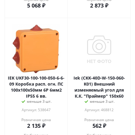
5 068
₽
2 873
₽
IEK UKF30-100-100-050-6-6-
Iek (CKK-40D-W-150-060-
09 Коробка расп. огн. ПС
K01) Внешний
100х100х50мм 6P 6мм2
изменяемый угол для
IP55 6 вв.
К.К. "Праймер" 150х60
меньше 3 шт.
меньше 3 шт.
Артикул: 538647
Артикул: 468812
Розничная цена
Розничная цена
2 135
₽
562
₽