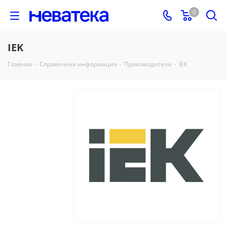
0
IEK
Главная
-
Справочная информация
-
Производители
-
IEK