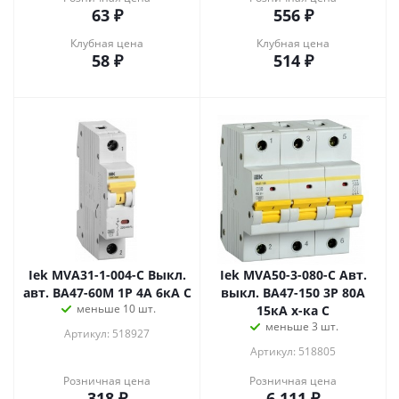
63
₽
556
₽
Клубная цена
Клубная цена
58
₽
514
₽
Iek MVA31-1-004-C Выкл.
Iek MVA50-3-080-C Авт.
авт. ВА47-60M 1Р 4А 6кА С
выкл. ВА47-150 3Р 80А
меньше 10 шт.
15кА х-ка C
меньше 3 шт.
Артикул: 518927
Артикул: 518805
Розничная цена
Розничная цена
318
₽
6 111
₽