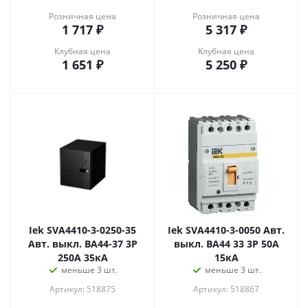
Розничная цена
Розничная цена
1 717
₽
5 317
₽
Клубная цена
Клубная цена
1 651
₽
5 250
₽
Iek SVA4410-3-0250-35
Iek SVA4410-3-0050 Авт.
Авт. выкл. ВА44-37 3Р
выкл. ВА44 33 3Р 50А
250А 35кА
15кА
меньше 3 шт.
меньше 3 шт.
Артикул: 518875
Артикул: 518867