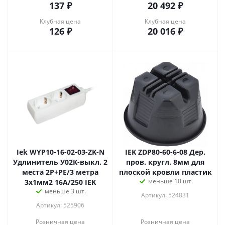
137
₽
20 492
₽
Клубная цена
Клубная цена
126
₽
20 016
₽
Iek WYP10-16-02-03-ZK-N
IEK ZDP80-60-6-08 Дер.
Удлинитель У02К-выкл. 2
пров. кругл. 8мм для
места 2Р+РЕ/3 метра
плоской кровли пластик
меньше 10 шт.
3х1мм2 16А/250 IEK
меньше 3 шт.
Артикул: 524831
Артикул: 525906
Розничная цена
Розничная цена